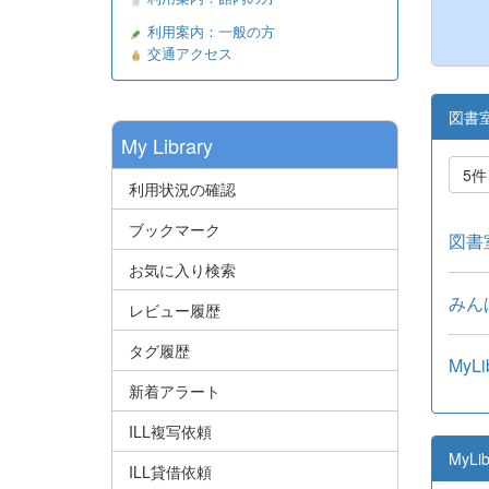
利用案内：一般の方
交通アクセス
図書
My Library
5
利用状況の確認
ブックマーク
図書室
お気に入り検索
みんぱ
レビュー履歴
タグ履歴
My
新着アラート
ILL複写依頼
MyL
ILL貸借依頼