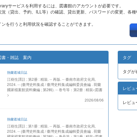
ibraryサービスを利用するには、図書館のアカウントが必要です。
状況（貸出、予約、ILL等）の確認、貸出更新、パスワードの変更、各種
インを行うと利用状況を確認することができます。
図書・雑誌 案内
タグ
タグが
熱蘭遮城日誌
江樹生譯註 ; 第2册 : 精裝. -- 再版. -- 臺南市政府文化局,
2024. -- (臺灣史料集成 / 臺灣史料集成編輯委員會編 . 荷蘭
レビュ
國家檔案館資料彙編 ; 第2輯). -- 巻号等：第2册 : 精裝<図書
>
2026/08/06
レビュ
熱蘭遮城日誌
江樹生譯註 ; 第1册 : 精裝. -- 再版. -- 臺南市政府文化局,
2024. -- (臺灣史料集成 / 臺灣史料集成編輯委員會編 . 荷蘭
國家檔案館資料彙編 ; 第2輯). -- 巻号等：第1册 : 精裝<図書