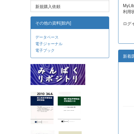
MyL
新規購入依頼
利用
その他の資料[館内]
ログ
データベース
電子ジャーナル
電子ブック
新着